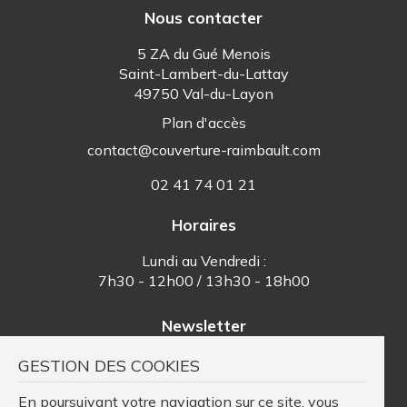
Nous contacter
5 ZA du Gué Menois
Saint-Lambert-du-Lattay
49750 Val-du-Layon
Plan d'accès
contact@couverture-raimbault.com
02 41 74 01 21
Horaires
Lundi au Vendredi :
7h30 - 12h00 / 13h30 - 18h00
Newsletter
GESTION DES COOKIES
Tenez-vous informés de nos
dernières offres et actualités
En poursuivant votre navigation sur ce site, vous